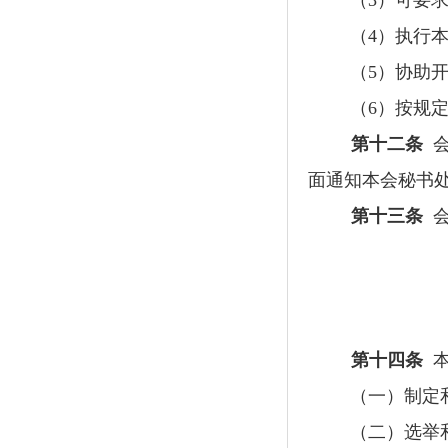
（
3
）可要
（
4
）执行
（
5
）协助
（
6
）按规
第十二条
面通知本会秘书
第十三条
第十四条
（一）制定
（二）选举