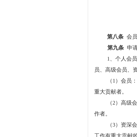
第八条
会
第九条
申
1
、个人会
员、高级会员、
（
1
）会员
重大贡献者。
（
2
）高级
作者。
（
3
）资深
工作有重大贡献