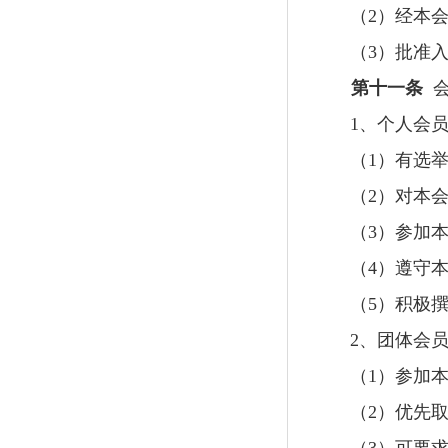
（
2）经本
（
3）批准
第十一条
1
、个人会
（
1
）有选
（
2
）对本
（
3
）参加
（
4
）遵守
（
5
）积极
2
、团体会
（
1
）参加
（
2
）优先