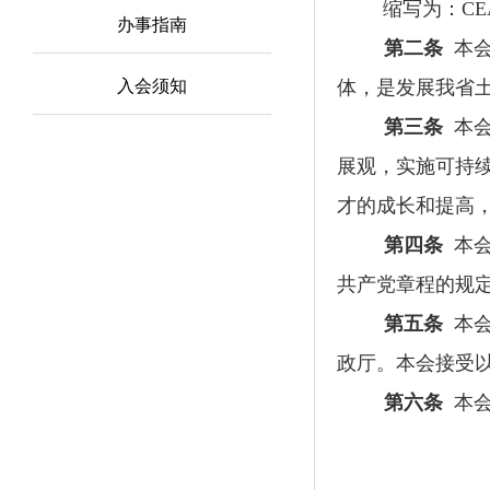
缩写为：
CE
办事指南
第二条
本
入会须知
体，是发展我省
第三条
本
展观，实施可持
才的成长和提高
第四条
本
共产党章程的规
第五条
本
政厅。本会接受
第六条
本