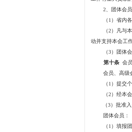
2
、团体会
（
1
）省内
（
2
）凡与
动并支持本会工
（
3
）团体
第十条
会
会员、高级
（
1）提交
（
2）经本
（
3）批准
团体会员：
（
1）填
报