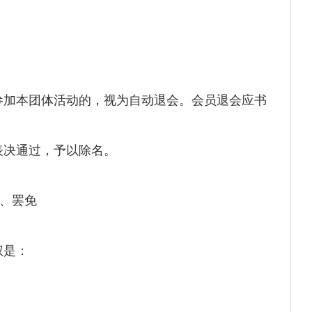
参加本团体活动的，视为自动退会。会员退会应书
表决通过，予以除名。
、罢免
权是：