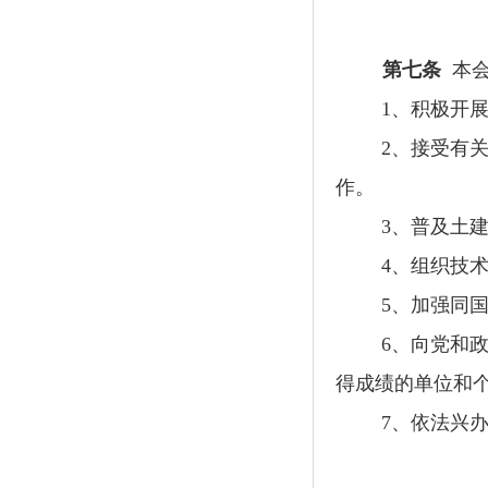
第七条
本
1
、积极开
2
、接受有
作。
3
、普及土
4
、组织技
5
、加强同
6
、向党和
得成绩的单位和
7
、
依法兴